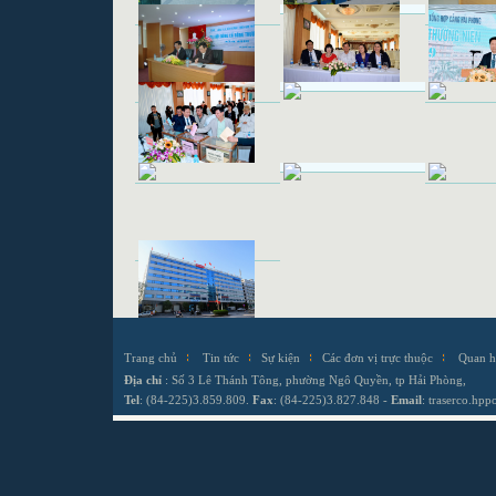
Trang chủ
Tin tức
Sự kiện
Các đơn vị trực thuộc
Quan h
Địa chỉ
: Số 3 Lê Thánh Tông, phường Ngô Quyền, tp Hải Phòng,
Tel
: (84-225)3.859.809.
Fax
: (84-225)3.827.848 -
Email
:
traserco.hp