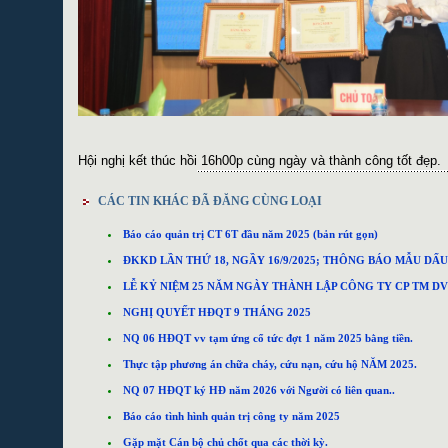
Hội nghị kết thúc hồi 16h00p cùng ngày và thành công tốt đẹp.
CÁC TIN KHÁC ĐÃ ĐĂNG CÙNG LOẠI
Báo cáo quản trị CT 6T đầu năm 2025 (bản rút gọn)
ĐKKD LẦN THỨ 18, NGẦY 16/9/2025; THÔNG BÁO MẪU DẤU
LỄ KỶ NIỆM 25 NĂM NGÀY THÀNH LẬP CÔNG TY CP TM DV TH
NGHỊ QUYẾT HĐQT 9 THÁNG 2025
NQ 06 HĐQT vv tạm ứng cổ tức đợt 1 năm 2025 bằng tiền.
Thực tập phương án chữa cháy, cứu nạn, cứu hộ NĂM 2025.
NQ 07 HĐQT ký HĐ năm 2026 với Người có liên quan..
Báo cáo tình hình quản trị công ty năm 2025
Gặp mặt Cán bộ chủ chốt qua các thời kỳ.