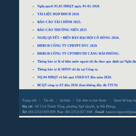
Nghị quyết 01,02 HĐQT ngày 05-02-2026
TÀI LIỆU HỌP ĐHCĐ 2026
BÁO CÁO TÀI CHÍNH 2025.
BÁO CÁO THƯỜNG NIÊN 2025
NGHỊ QUYẾT + BIÊN BẢN ĐẠI HỘI CỔ ĐÔNG 2026.
ĐHĐCĐ CÔNG TY CPĐTPT DVC 2026
ĐHĐCĐ CÔNG TY CPTMDVTH CẢNG HẢI PHÒNG.
Thông báo tỷ lệ sở hữu nước ngoài tối đa theo quy định tại Nghị 
Thông báo tỷ lệ SHNN tối đa tại Công ty.
NQ 04 HĐQT về kết quả SXKD 6T đầu năm 2026.
BCQT công ty 6T đầu 2026 (bản không đầy đủ TTCN)
Trang chủ
Tin tức
Sự kiện
Các đơn vị trực thuộc
Quan hệ hợp tá
Địa chỉ
: Số 3 Lê Thánh Tông, phường Ngô Quyền, tp Hải Phòng,
Tel
: (84-225)3.859.809.
Fax
: (84-225)3.827.848 -
Email
:
traserco.hpport@gma