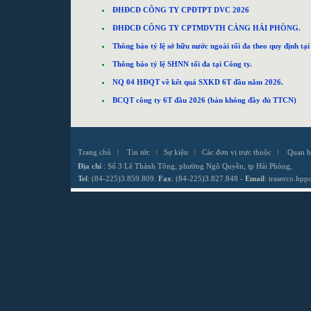
ĐHĐCĐ CÔNG TY CPĐTPT DVC 2026
ĐHĐCĐ CÔNG TY CPTMDVTH CẢNG HẢI PHÒNG.
Thông báo tỷ lệ sở hữu nước ngoài tối đa theo quy định t
Thông báo tỷ lệ SHNN tối đa tại Công ty.
NQ 04 HĐQT về kết quả SXKD 6T đầu năm 2026.
BCQT công ty 6T đầu 2026 (bản không đầy đủ TTCN)
Trang chủ
Tin tức
Sự kiện
Các đơn vị trực thuộc
Quan h
Địa chỉ
: Số 3 Lê Thánh Tông, phường Ngô Quyền, tp Hải Phòng,
Tel
: (84-225)3.859.809.
Fax
: (84-225)3.827.848 -
Email
:
traserco.hp