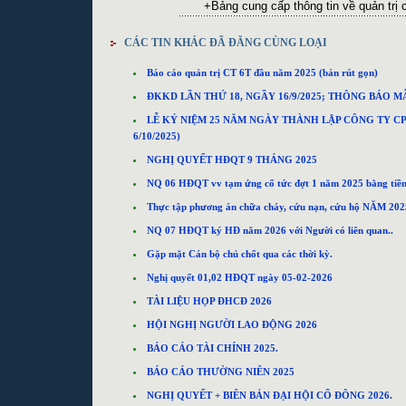
+
Bảng cung cấp thông tin về quản trị
CÁC TIN KHÁC ĐÃ ĐĂNG CÙNG LOẠI
Báo cáo quản trị CT 6T đầu năm 2025 (bản rút gọn)
ĐKKD LẦN THỨ 18, NGẦY 16/9/2025; THÔNG BÁO M
LỄ KỶ NIỆM 25 NĂM NGÀY THÀNH LẬP CÔNG TY CP T
6/10/2025)
NGHỊ QUYẾT HĐQT 9 THÁNG 2025
NQ 06 HĐQT vv tạm ứng cổ tức đợt 1 năm 2025 bằng tiền
Thực tập phương án chữa cháy, cứu nạn, cứu hộ NĂM 202
NQ 07 HĐQT ký HĐ năm 2026 với Người có liên quan..
Gặp mặt Cán bộ chủ chốt qua các thời kỳ.
Nghị quyết 01,02 HĐQT ngày 05-02-2026
TÀI LIỆU HỌP ĐHCĐ 2026
HỘI NGHỊ NGƯỜI LAO ĐỘNG 2026
BÁO CÁO TÀI CHÍNH 2025.
BÁO CÁO THƯỜNG NIÊN 2025
NGHỊ QUYẾT + BIÊN BẢN ĐẠI HỘI CỔ ĐÔNG 2026.