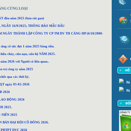
ĂNG CÙNG LOẠI
 6T đầu năm 2025 (bản rút gọn)
 NGẦY 16/9/2025; THÔNG BÁO MẪU DẤU
M NGÀY THÀNH LẬP CÔNG TY CP TM DV TH CẢNG HP (6/10/2000-
ng cổ tức đợt 1 năm 2025 bằng tiền.
chữa cháy, cứu nạn, cứu hộ NĂM 2025.
m 2026 với Người có liên quan..
ản trị công ty năm 2025
hốt qua các thời kỳ.
Bộ
ĐQT ngày 05-02-2026
Bộ 
Đ 2026
LAO ĐỘNG 2026
H 2025.
NIÊN 2025
N BẢN ĐẠI HỘI CỔ ĐÔNG 2026.
PĐTPT DVC 2026