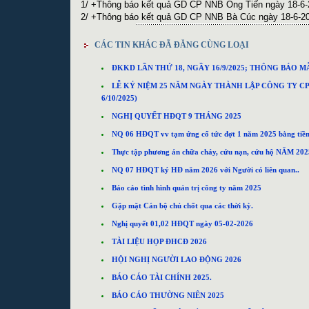
1/ +
Thông báo kết quả GD CP NNB Ông Tiến ngày 18-6-
2/ +
Thông báo kết quả GD CP NNB Bà Cúc ngày 18-6-20
CÁC TIN KHÁC ĐÃ ĐĂNG CÙNG LOẠI
ĐKKD LẦN THỨ 18, NGẦY 16/9/2025; THÔNG BÁO M
LỄ KỶ NIỆM 25 NĂM NGÀY THÀNH LẬP CÔNG TY CP T
6/10/2025)
NGHỊ QUYẾT HĐQT 9 THÁNG 2025
NQ 06 HĐQT vv tạm ứng cổ tức đợt 1 năm 2025 bằng tiền
Thực tập phương án chữa cháy, cứu nạn, cứu hộ NĂM 202
NQ 07 HĐQT ký HĐ năm 2026 với Người có liên quan..
Báo cáo tình hình quản trị công ty năm 2025
Gặp mặt Cán bộ chủ chốt qua các thời kỳ.
Nghị quyết 01,02 HĐQT ngày 05-02-2026
TÀI LIỆU HỌP ĐHCĐ 2026
HỘI NGHỊ NGƯỜI LAO ĐỘNG 2026
BÁO CÁO TÀI CHÍNH 2025.
BÁO CÁO THƯỜNG NIÊN 2025