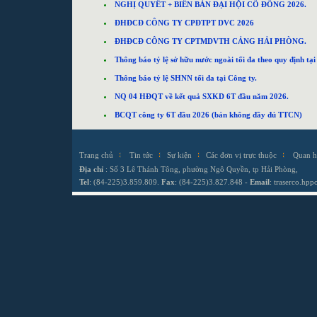
NGHỊ QUYẾT + BIÊN BẢN ĐẠI HỘI CỔ ĐÔNG 2026.
ĐHĐCĐ CÔNG TY CPĐTPT DVC 2026
ĐHĐCĐ CÔNG TY CPTMDVTH CẢNG HẢI PHÒNG.
Thông báo tỷ lệ sở hữu nước ngoài tối đa theo quy định t
Thông báo tỷ lệ SHNN tối đa tại Công ty.
NQ 04 HĐQT về kết quả SXKD 6T đầu năm 2026.
BCQT công ty 6T đầu 2026 (bản không đầy đủ TTCN)
Trang chủ
Tin tức
Sự kiện
Các đơn vị trực thuộc
Quan h
Địa chỉ
: Số 3 Lê Thánh Tông, phường Ngô Quyền, tp Hải Phòng,
Tel
: (84-225)3.859.809.
Fax
: (84-225)3.827.848 -
Email
:
traserco.hp