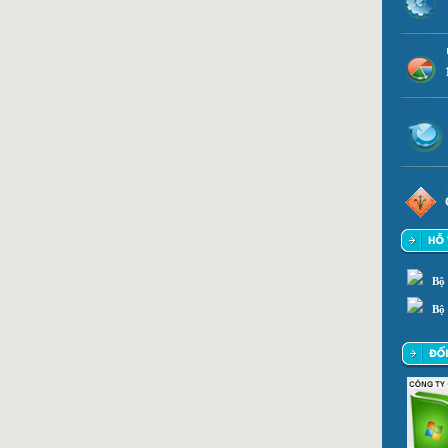
Bộ
Bộ 