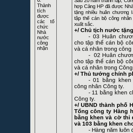
6.
Sau 20 năm thành lập, Côn
Thành
hợp Cảng HP đã được Nhà
tích
tặng nhiều huân chương 
được
tập thể cán bộ công nhân
các tổ
xuất sắc.
chức
+/ Chủ tịch nước tặng
Nhà
- 03 Huân chươ
nước
cho tập thể cán bộ cô
công
nhận
và cá nhân trong công
-
02 Huân chươn
cho tập thể cán bộ cô
và cá nhân trong Công
+/ Thủ tướng chính p
- 01 bằng khen
công nhân Công ty.
- 11 bằng khen c
Công ty.
+/ UBND thành phố H
Tổng công ty Hàng h
bằng khen và cờ thi 
và 103 bằng khen cho
- Hàng năm luôn