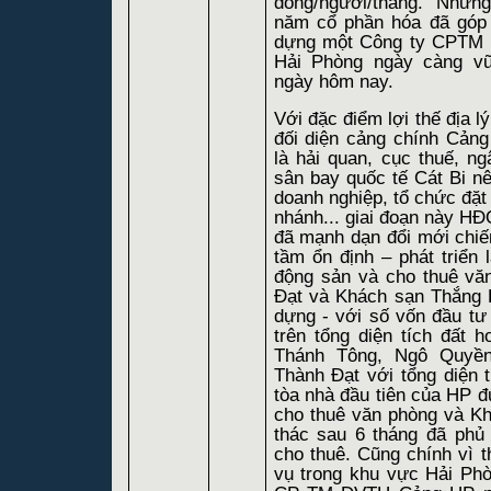
đồng/người/tháng. Những
năm cổ phần hóa đã góp
dựng một Công ty CPTM 
Hải Phòng ngày càng v
ngày hôm nay.
Với đặc điểm lợi thế địa lý 
đối diện cảng chính Cả
là hải quan, cục thuế, 
sân bay quốc tế Cát Bi nên 
doanh nghiệp, tổ chức đặt
nhánh... giai đoạn này H
đã mạnh dạn đổi mới chi
tầm ổn định – phát triển l
động sản và cho thuê vă
Đạt và Khách sạn Thắng 
dựng - với số vốn đầu tư
trên tổng diện tích đất 
Thánh Tông, Ngô Quyền,
Thành Đạt với tổng diện
tòa nhà đầu tiên của HP đ
cho thuê văn phòng và Kh
thác sau 6 tháng đã phủ
cho thuê. Cũng chính vì t
vụ trong khu vực Hải Phò