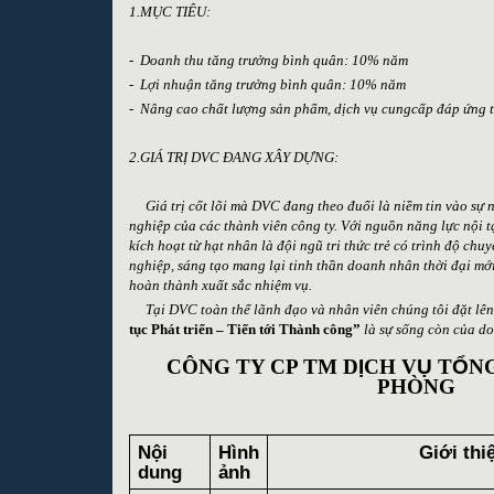
1.MỤC TIÊU:
-
Doanh thu tăng trưởng bình quân: 10% năm
-
Lợi nhuận tăng trưởng bình quân: 10% năm
-
Nâng cao chất lượng sản phẩm, dịch vụ cungcấp đáp ứng t
2.GIÁ TRỊ DVC ĐANG XÂY DỰNG:
Giá trị cốt lõi mà DVC đang theo đuổi là niềm tin vào sự 
nghiệp của các thành viên công ty. Với nguồn năng lực nội t
kích hoạt từ hạt nhân là đội ngũ tri thức trẻ có trình độ ch
nghiệp, sáng tạo mang lại tinh thần doanh nhân thời đại m
hoàn thành xuất sắc nhiệm vụ.
Tại DVC toàn thể lãnh đạo và nhân viên chúng tôi đặt l
tục Phát triển – Tiến tới Thành công”
là sự sống còn của d
CÔNG TY CP TM D
Ị
CH V
Ụ
T
Ổ
N
PHÒN
G
Nội
Hình
Giới thiệu c
dung
ảnh