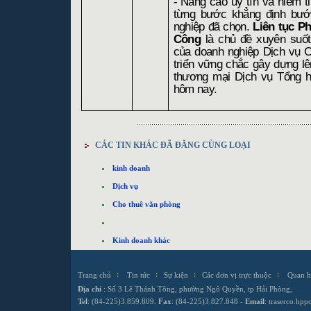
-
Nâng cao uy tín và niềm t
từng bước khẳng định bư
nghiệp đã chọn.
Liên tục Ph
Công
là chủ đề xuyên suốt 
của doanh nghiệp Dịch vụ C
triển vững chắc gây dựng l
thương mại Dịch vụ Tổng 
hôm nay.
CÁC TIN KHÁC ĐÃ ĐĂNG CÙNG LOẠI
kinh doanh
Dịch vụ
Cho thuê văn phòng
Kinh doanh khác
Trang chủ
Tin tức
Sự kiện
Các đơn vị trực thuộc
Quan h
Địa chỉ
: Số 3 Lê Thánh Tông, phường Ngô Quyền, tp Hải Phòng,
Tel
: (84-225)3.859.809.
Fax
: (84-225)3.827.848 -
Email
:
traserco.hp