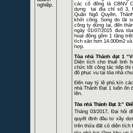
các cổ đông là CBNV C
nghiệp.
dựng
tại địa chỉ số 3
Quận Ngô Quyền, Thàn
khởi công. Song do lãi 
công ty dừng lại, đến thán
ngày 01/07/2015 đưa tò
hoạt động gồm 1 tầng trệt
tích sàn hơn 14.000m2 và
hợp.
Tòa nhà Thành đạt 1
“V
Diện tích cho thuê linh h
chức tốt công tác tiếp thị
độ phục vụ tại tòa nhà ch
Đến nay tỷ lệ phủ kín các
nhà Thành Đạt 1 luôn ổn 
lên.
Tòa nhà Thành Đạt 3:” Đi
Tháng 03/2017, Đại hội 
quyết định đầu tư xây d
trên thửa đất có diện tích
tòa nhà hai tầng khu vp l