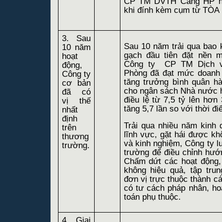
CP TM DVTH Cảng HP nh
khi đính kèm cụm từ TÒ
3. Sau
Sau 10 năm trải qua bao 
10 năm
gạch đầu tiên đặt nền 
hoạt
Công ty
CP TM Dịch v
động,
Phòng đã đạt mức doanh 
Công ty
tăng trưởng bình quân 
cơ bản
cho ngân sách Nhà nước h
đã có
điều lệ từ 7,5 tỷ lên hơn 
vị thế
tăng 5,7 lần so với thời đ
nhất
định
Trải qua nhiều năm kinh
trên
lĩnh vực, gặt hái được khô
thương
và kinh nghiệm, Công ty l
trường.
trường để điều chỉnh hướn
Chấm dứt các hoạt động,
không hiệu quả, tập tru
đơn vị trực thuộc thành c
có tư cách pháp nhân, ho
toán phụ thuộc.
4. Giai