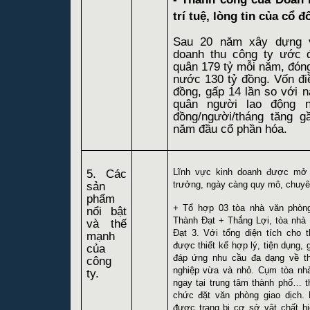
trí tuệ, lòng tin của cổ 
Sau 20 năm xây dựng v
doanh thu công ty ước đ
quân 179 tỷ mỗi năm, đón
nước 130 tỷ đồng. Vốn điề
đồng, gấp 14 lần so với 
quân người lao động n
đồng/người/tháng tăng 
năm đầu cổ phần hóa.
5. Các
Lĩnh vực kinh doanh được mở 
sản
trưởng, ngày càng quy mô, chuyê
phẩm
+ Tổ hợp 03 tòa nhà văn phòn
nổi bật
Thành Đạt + Thắng Lợi, tòa nhà
và thế
Đạt 3. Với tổng diện tích ch
mạnh
được thiết kế hợp lý, tiện dụng
của
đáp ứng nhu cầu đa dạng về
công
nghiệp vừa và nhỏ. Cụm tòa nhà 
ty.
ngay tại trung tâm thành phố… t
chức đặt văn phòng giao dịch.
được trang bị cơ sở vật chất hi