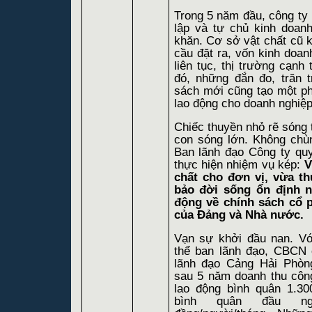
Trong 5 năm đầu, công ty
lập và tự chủ kinh doan
khăn. Cơ sở vật chất cũ
cầu đặt ra, vốn kinh doanh
liên tục, thị trường cạnh
đó, những đắn đo, trăn
sách mới cũng tạo một p
lao động cho doanh nghiệp
Chiếc thuyền nhỏ rẽ sóng t
con sóng lớn. Không chù
Ban lãnh đạo Công ty quy
thực hiện nhiệm vụ kép:
V
chất cho đơn vị, vừa t
bảo đời sống ổn định n
động về chính sách cổ 
của Đảng và Nhà nước.
Vạn sự khởi đầu nan. Vớ
thể ban lãnh đạo, CBCN 
lãnh đạo Cảng Hải Phòn
sau 5 năm doanh thu công
lao động bình quân 1.3
bình quân đầu ngư