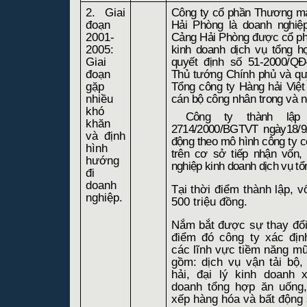
2. Giai
Công ty cổ phần Thương mạ
đoạn
Hải Phòng là doanh nghiệ
2001-
Cảng Hải Phòng được cổ ph
2005:
kinh doanh dịch vụ tổng h
Giai
quyết định số 51-2000/Q
đoạn
Thủ tướng Chính phủ và quy
gặp
Tổng công ty Hàng hải Việ
nhiều
cán bộ công nhân trong và n
khó
Công ty thành lập
khăn
2714/2000/BGTVT ngày18/9/
và định
động theo mô hình công ty c
hình
trên cơ sở tiếp nhận vốn,
hướng
nghiệp kinh doanh dịch vụ t
đi
doanh
Tại thời điểm thành lập, vố
nghiệp.
500 triệu đồng.
Nắm bắt được sự thay đổi t
điểm đó công ty xác địn
các lĩnh vực tiềm năng mũ
gồm: dịch vụ vận tải bộ
hải, đại lý kinh doanh 
doanh tổng hợp ăn uống,
xếp hàng hóa và bất động 