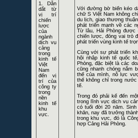
1. Dẫn
Với đường bờ biển kéo dà
dắt từ
chữ S Việt Nam không chỉ 
vị trí
du lịch, giao thương thuận
chiến
phát triển mạnh về các n
lược
Từ lâu, Hải Phòng được c
của
chiến lược, đóng vai trò đ
ngành
phát triển vùng kinh tế tr
dịch vụ
cảng
Cùng với sự phát triển kh
trong
hội nhập kinh tế quốc t
kinh tế
Phòng, đặc biệt là các do
Việt
cũng nhanh chóng nắm bắ
Nam
thế của mình, nỗ lực vư
đến vị
thế không chỉ trong nướ
trí của
tế.
công ty
trong
Trong đó phải kể đến một
nền
trong lĩnh vực dịch vụ cả
kinh tế
có tuổi đời 20 năm. Sinh 
khu
khăn, nay đã trưởng thành,
vực.
trong khu vực, đó là Cô
hợp Cảng Hải Phòng.