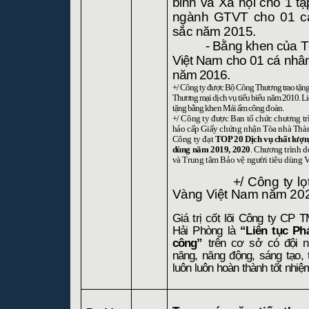
binh và Xã hội cho 1 tậ
ngành GTVT cho 01 cá
sắc năm 2015.
- Bằng khen của T
Việt
Nam
cho 01 cá nhân 
năm 2016.
+/ Công ty được Bộ Công Thương trao tặn
Thương mại dịch vụ tiểu biểu năm 2010. L
tặng bằng khen Mái ấm công đoàn.
+/ Công ty được Ban tổ chức chương tr
hảo cấp Giấy chứng nhận Tòa nhà Thàn
Công ty đạt
TOP 20 Dịch vụ chất lượng
dùng năm 2019, 2020
. Chương trình d
và Trung tâm Bảo vệ người tiêu dùng V
+/ Công ty l
Vàng Việt Nam năm 20
Giá trị cốt lõi Công ty CP
Hải Phòng là
“Liên tục Phá
công”
trên cơ sở có đội 
năng, năng động, sáng tạo, tr
luôn luôn hoàn thành tốt nhiệ