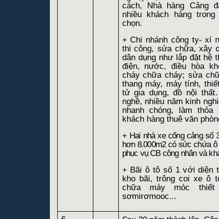
cách, Nhà hàng Cảng đ
nhiều khách hàng trong
chọn.
+ Chi nhánh công ty- xí
thi công, sửa chữa, xây d
dân dụng như lắp đặt hệ 
điện, nước, điều ḥòa khô
cháy chữa cháy; sửa chữ
thang máy, máy tính, thiết 
tử gia dụng, đồ nội thấ
nghề, nhiều năm kinh nghiệ
nhanh chóng, làm thỏa
khách hàng thuê văn phòng
+
Hai nhà xe cổng cảng số 3 
hơn 8.000m2 có sức chứa ô t
phục vụ CB công nhân và khá
+ Bãi ô tô số 1 với diện 
kho bãi, trông coi xe ô t
chữa máy móc thiết
sơmirơmooc...