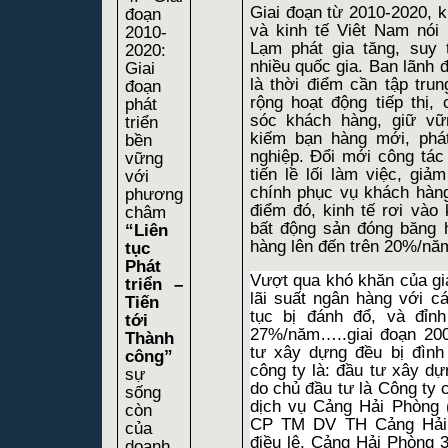
Giai đoạn từ 2010-2020, ki
đoạn
và kinh tế Viêt Nam nói 
2010-
Lạm phát gia tăng, suy 
2020:
nhiều quốc gia. Ban lãnh 
Giai
là thời điểm cần tập tru
đoạn
rộng hoạt động tiếp thị
phát
sóc khách hàng, giữ vữ
triển
kiếm bạn hàng mới, phá
bền
nghiệp. Đổi mới công tác 
vững
tiến lề lối làm việc, giả
với
chính phục vụ khách hàng 
phương
điểm đó, kinh tế rơi vào 
châm
bất động sản đóng băng h
“Liên
hàng lên đến trên 20%/nă
tục
Phát
Vượt qua khó khăn của gia
triển –
lãi suất ngân hàng với c
Tiến
tục bị đánh đổ, và đỉn
tới
27%/năm…..giai đoạn 20
Thành
tư xây dựng đều bị đình
công”
công ty là: đầu tư xây d
sự
do chủ đầu tư là Công ty c
sống
dịch vụ Cảng Hải Phòng 
còn
CP TM DV TH Cảng Hải
của
điều lệ, Cảng Hải Phòng
doanh